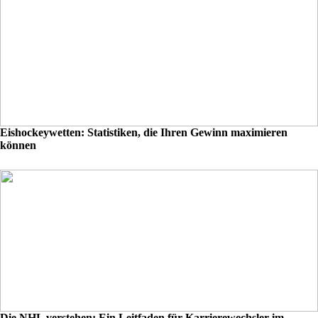
Eishockeywetten: Statistiken, die Ihren Gewinn maximieren
können
Die NHL verstehen: Ein Leitfaden für Karrierewechsler im