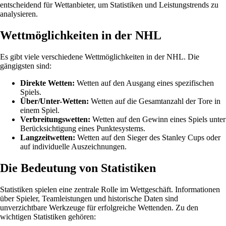
entscheidend für Wettanbieter, um Statistiken und Leistungstrends zu
analysieren.
Wettmöglichkeiten in der NHL
Es gibt viele verschiedene Wettmöglichkeiten in der NHL. Die
gängigsten sind:
Direkte Wetten:
Wetten auf den Ausgang eines spezifischen
Spiels.
Über/Unter-Wetten:
Wetten auf die Gesamtanzahl der Tore in
einem Spiel.
Verbreitungswetten:
Wetten auf den Gewinn eines Spiels unter
Berücksichtigung eines Punktesystems.
Langzeitwetten:
Wetten auf den Sieger des Stanley Cups oder
auf individuelle Auszeichnungen.
Die Bedeutung von Statistiken
Statistiken spielen eine zentrale Rolle im Wettgeschäft. Informationen
über Spieler, Teamleistungen und historische Daten sind
unverzichtbare Werkzeuge für erfolgreiche Wettenden. Zu den
wichtigen Statistiken gehören: