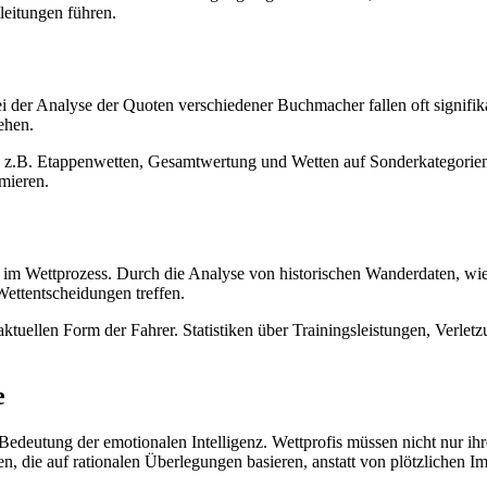
leitungen führen.
ei der Analyse der Quoten verschiedener Buchmacher fallen oft signifika
ehen.
z.B. Etappenwetten, Gesamtwertung und Wetten auf Sonderkategorien wie
imieren.
le im Wettprozess. Durch die Analyse von historischen Wanderdaten, w
ettentscheidungen treffen.
aktuellen Form der Fahrer. Statistiken über Trainingsleistungen, Verlet
e
 Bedeutung der emotionalen Intelligenz. Wettprofis müssen nicht nur ih
, die auf rationalen Überlegungen basieren, anstatt von plötzlichen Im